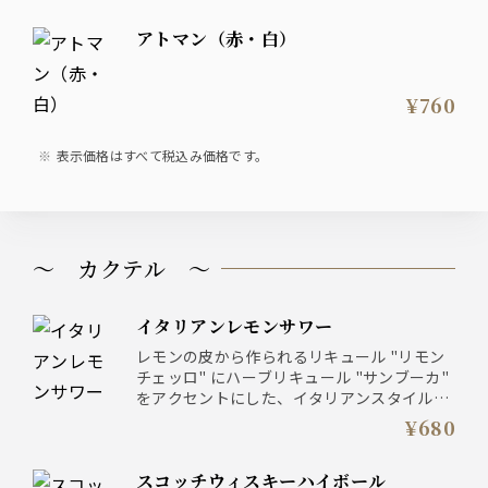
白はトレッビアーノ主体でエレガントな花や
アトマン（赤・白）
フレッシュな果実味を想わせる繊細で若々し
い香りです。いきいきとした心地良い酸味を
お楽しみいただけます。
¥760
表示価格はすべて税込み価格です。
～ カクテル ～
イタリアンレモンサワー
レモンの皮から作られるリキュール "リモン
チェッロ" にハーブリキュール "サンブーカ"
をアクセントにした、イタリアンスタイルの
レモンサワー。
¥680
スコッチウィスキーハイボール