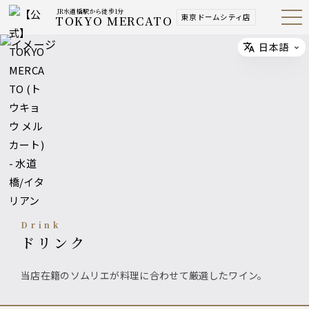
JR水道橋駅から徒歩1分
東京ドームシティ店
TOKYO MERCATO
Open
Navig
ation
Menu
日本語
Select
drink
ドリンク
当店在籍のソムリエが料理に合わせて厳選したワイン。