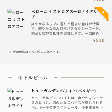
の相性も抜群で、特に和食や軽食との組み合
わせが楽しめます。シンプルながら、どんな
ペローニ ナストロアズーロ / イタリ
シーンでも活躍する一杯です。
ア
爽やかなホップの香りと程よい苦味が特徴
で、軽やかな飲み口がパスタやシーフード、
前菜と抜群の相性を発揮します。一口飲め
ば、イタリアの陽気な空気と地中海の爽やか
¥830
な風を感じるような味わい。ドラフトならで
はの新鮮な美味しさで、特別なひとときをお
表示価格はすべて税込み価格です。
届けします。
～ ボトルビール ～
ヒューガルデンホワイト(ベルギー)
ヒューガルデンホワイトは、爽やかなシトラ
スの香りと、ほのかなスパイスが感じられる
ベルギー産のホワイトビール。小麦麦芽を使
用し、軽やかでフルーティーな味わいが特徴