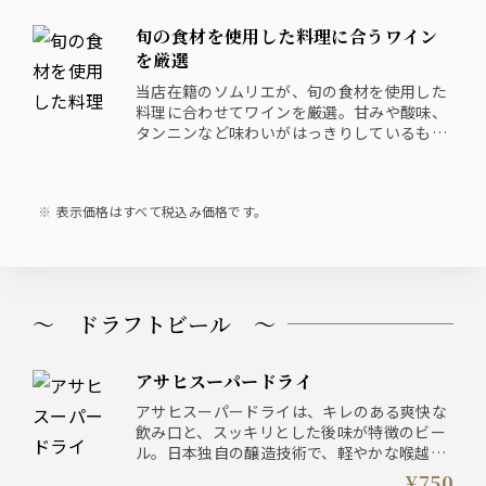
旬の食材を使用した料理に合うワイン
を厳選
当店在籍のソムリエが、旬の食材を使用した
料理に合わせてワインを厳選。甘みや酸味、
タンニンなど味わいがはっきりしているもの
を中心に選択することを心がけており、”ワ
インは好きだけど、あまり詳しくない”とい
う方でも十分に美味しく味わい、楽しむこと
表示価格はすべて税込み価格です。
ができる品揃えとなっています。
～ ドラフトビール ～
アサヒスーパードライ
アサヒスーパードライは、キレのある爽快な
飲み口と、スッキリとした後味が特徴のビー
ル。日本独自の醸造技術で、軽やかな喉越し
と深いコクが絶妙に調和しています。食事と
¥750