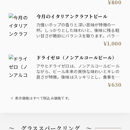
¥800
で、滑らかな口当たりが心地よい一杯です。
今月のイタリアンクラフトビール
力強いホップの香りと深い苦味が特徴の一
杯。しっかりとした味わいと、後味に残る軽
い甘さが絶妙にバランスを取ります。バラデ
ンは、1960年代にイタリアで誕生し、そのス
¥1,000
ーパービターは伝統的なビタータイプのビー
ルスタイルに革新を加えました。特にチーズ
ドライゼロ（ノンアルコールビール）
やグリル料理と相性抜群で、食事を引き立て
る理想的なビールです。
アサヒドライゼロは、ノンアルコールビール
ながら、ビール本来の爽快な味わいとキレの
良さが特徴。後味はスッキリとし、食事を引
き立てる一杯です。炭酸の泡立ちが心地よ
¥630
く、アルコールを控えたい時にも楽しめま
す。
表示価格はすべて税込み価格です。
～ グラススパークリング ～