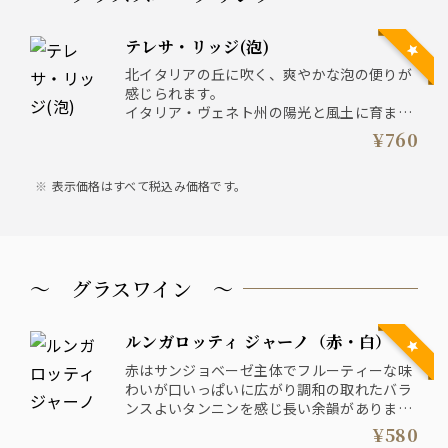
テレサ・リッジ(泡)
北イタリアの丘に吹く、爽やかな泡の便りが
感じられます。
イタリア・ヴェネト州の陽光と風土に育まれ
たグレラ種から生まれる、テレサリッジのプ
¥760
ロセッコ・ブリュット。
グラスに注げば、きめ細やかな泡が繊細に立
表示価格はすべて税込み価格です。
ち上り、白い花や青りんご、洋梨の香りがふ
んわりと広がります。
～ グラスワイン ～
ルンガロッティ ジャーノ（赤・白）
赤はサンジョベーゼ主体でフルーティーな味
わいが口いっぱいに広がり調和の取れたバラ
ンスよいタンニンを感じ長い余韻がありま
す。
¥580