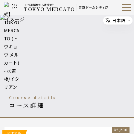
JR水道橋駅から徒歩1分
東京ドームシティ店
TOKYO MERCATO
Open
Navig
ation
Menu
日本語
Select
course details
コース詳細
¥2,200
おすすめ