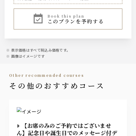
・アサヒスーパードライ
book this plan
このプランを予約する
ワイン
・イタリア産スパークリングワイン
・イタリア産スティルワイン（赤/白）
表示価格はすべて税込み価格です。
カクテル
画像はイメージです
・スコッチウイスキーハイボール
・ジンジャーハイボール
・氷結レモン
・アペロールオレンジ
other recommended courses
・カンパリグレープ
その他のおすすめコース
ノンアルコール
・パッションフルーツ
・シトラスソーダ
ソフトドリンク
【お席のみのご予約ではございませ
・ジンジャエール
ん】記念日や誕生日でのメッセージ付デ
・コカ・コーラ