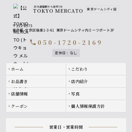
JR水道橋駅から徒歩1分
東京ドームシティ店
TOKYO MERCATO
〒112-8575
東京都
文京区後楽1-3-61
東京ドームシティ内ミーツポート3F
050-1720-2169
call
定休日
:
なし
Footer navigation
ホーム
こだわり
chevron_right
chevron_right
お品書き
店内紹介
chevron_right
chevron_right
店舗情報
写真
chevron_right
chevron_right
クーポン
個人情報保護方針
chevron_right
chevron_right
営業日・営業時間