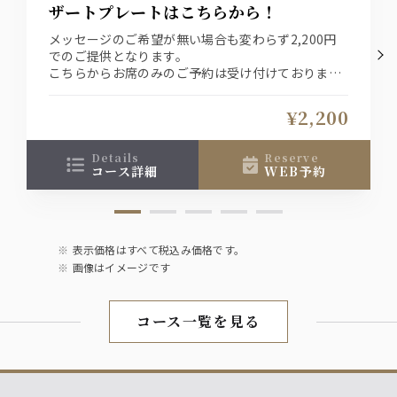
ザートプレートはこちらから！
・グレープフルーツジュース
・オレンジジュース
メッセージのご希望が無い場合も変わらず2,200円
・烏龍茶
でのご提供となります。
こちらからお席のみのご予約は受け付けておりませ
ん。
※お好きなアラカルトメニューにメッセージを添え
¥2,200
たデザート盛り合わせをお付けできます。
ご注文いただいたアラカルトメニュー（ランチタイ
ムはお好きなランチ）+デザートプレートの合計金
details
reserve
コース詳細
WEB予約
額になります。
表示価格はすべて税込み価格です。
画像はイメージです
コース一覧を見る