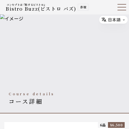
コンセプトは『旅するビストロ』
赤坂
Bistro Buzz(ビストロ バズ)
Open
Navig
ation
Menu
日本語
Select
course details
コース詳細
6品
¥6,500