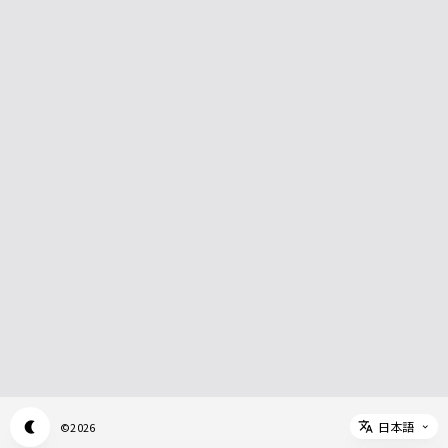
日本語
©
2026
Appearance mode switch
Select 