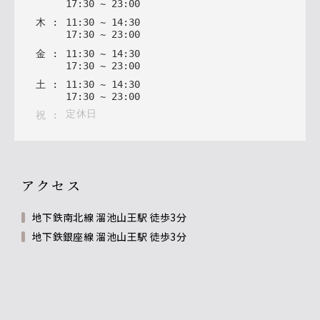
17
:
30
~
23
:
00
木
:
11
:
30
~
14
:
30
17
:
30
~
23
:
00
金
:
11
:
30
~
14
:
30
17
:
30
~
23
:
00
土
:
11
:
30
~
14
:
30
17
:
30
~
23
:
00
定休日
祝
:
アクセス
地下鉄南北線 溜池山王駅 徒歩3分
地下鉄銀座線 溜池山王駅 徒歩3分