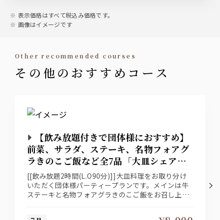
ハイボール・ジンジャーハイボール・コークハイボール
表示価格はすべて税込み価格です。
画像はイメージです
カクテル
ジンソーダ・ジントニック・ジンバック・ウォッカソー
ダ・ウォッカトニック・モスコミュール・スクリュードラ
other recommended courses
イバー・カシスソーダ・カシスオレンジ・カシスグレープ
その他のおすすめコース
フルーツ・カシスウーロン
ワイン
白ワイン・赤ワイン
ソフトドリンク
【飲み放題付きで団体様におすすめ】
ジンジャーエール・コーラ・オレンジジュース・グレープ
前菜、サラダ、ステーキ、名物フォアグ
フルーツジュース・アップルジュース・パイナップルジュ
ラきのこご飯など全7品「大皿シェアコ
ース・グァバジュース・烏龍茶
ース」8000円(税込)
[[飲み放題2時間(L.O90分)]]大皿料理をお取り分け
いただく団体様パーティープランです。メインは牛
ステーキと名物フォアグラきのこご飯をお召し上が
りください。
※＋￥500でデザート追加可能/＋￥1000で飲み放題