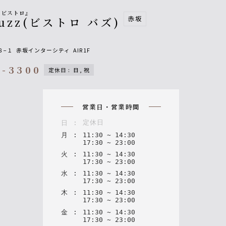
るビストロ』
赤坂
 Buzz(ビストロ バズ)
８−１
赤坂インターシティ
AIR1F
5-3300
定休日
:
日, 祝
on
営業日・営業時間
定休日
日
:
月
:
11
:
30
~
14
:
30
17
:
30
~
23
:
00
火
:
11
:
30
~
14
:
30
17
:
30
~
23
:
00
水
:
11
:
30
~
14
:
30
17
:
30
~
23
:
00
木
:
11
:
30
~
14
:
30
17
:
30
~
23
:
00
金
:
11
:
30
~
14
:
30
17
:
30
~
23
:
00