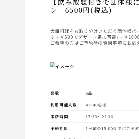
【飲み放題付きで団体様におすすめ】前菜、サラダ、ステーキなど全6品「大皿パーティプラ
ン」6500円(税込)
大皿料理をお取り分けいただく団体様
※＋￥500でデザート追加可能/＋￥10
ご希望の方はご予約時の質問事項にお応
品数
6品
利用可能人数
4〜40名様
来店時間
17:30〜23:30
予約期限
1日前の15:00までにご