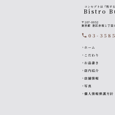
コンセプトは『旅す
Bistro
〒107-0052
東京都
港区赤坂１丁目
03-358
call
Footer navigati
ホーム
chevron_right
こだわり
chevron_right
お品書き
chevron_right
店内紹介
chevron_right
店舗情報
chevron_right
写真
chevron_right
個人情報保護方針
chevron_right