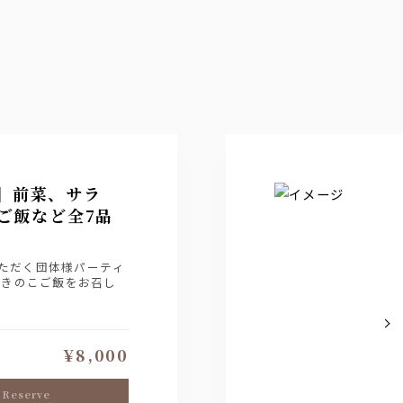
】前菜、サラ
ご飯など全7品
けいただく団体様パーティ
ラきのこご飯をお召し
題をスパークリングワイ
¥8,000
reserve