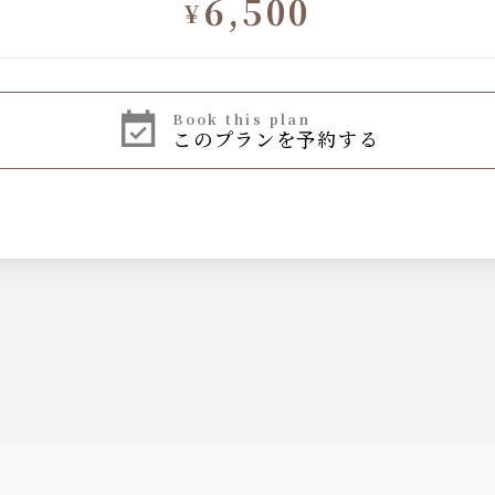
6,500
¥
book this plan
このプランを予約する
クハイボール
ウォッカソーダ・ウォッカトニック・モスコミュール・スクリュード
ロン
ース・グレープフルーツジュース・アップルジュース・パイナップルジ