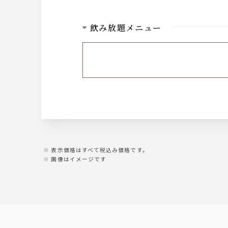
飲み放題メニュー
ビール
ビール
ウィスキー
ハイボール・ジンジャーハイボール・コー
カクテル
ジンソーダ・ジントニック・ジンバック・
ジ・カシスグレープフルーツ・カシスウー
表示価格はすべて税込み価格です。
画像はイメージです
ワイン
白ワイン・赤ワイン
ソフトドリンク
ジンジャーエール・コーラ・オレンジジュ