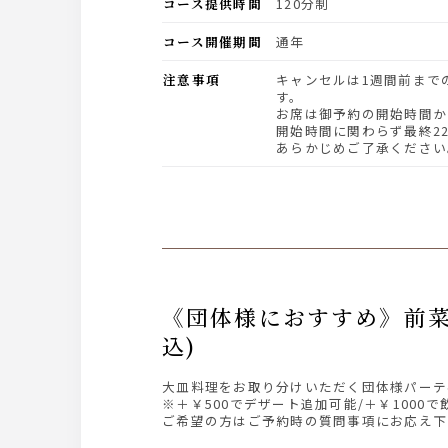
コース提供時間
120分制
コース開催期間
通年
注意事項
キャンセルは1週間前までのご連絡をお願いいたしま
す。
お席は御予約の開始時間か
開始時間に関わらず最終2
あらかじめご了承ください
《団体様におすすめ》前菜、サラダ、ステーキなど全6品「大皿パーティプラン」6500円(税
込)
大皿料理をお取り分けいただく団体様パーテ
※＋￥500でデザート追加可能/＋￥100
ご希望の方はご予約時の質問事項にお応え下