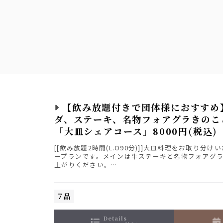
【飲み放題付きで団体様におすすめ
ダ、ステーキ、名物フォアグラきのこ
「大皿シェアコース」8000円(税込)
[[飲み放題2時間(L.O90分)]]大皿料理をお取り分
ープランです。メインは牛ステーキと名物フォアグ
上がりください。
※＋￥500でデザート追加可能/＋￥1000で飲み放
ン付きに
ご希望の方はご予約時の質問事項にお応え下さい。
7品
details