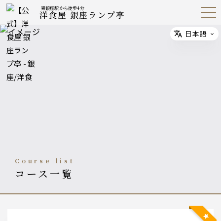
東銀座駅から徒歩4分
洋食屋 銀座ランプ亭
Open
Navig
ation
Menu
日本語
Select
course list
コース一覧