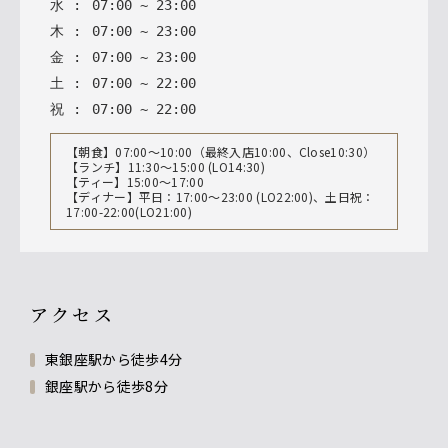
水
:
07
:
00
~
23
:
00
木
:
07
:
00
~
23
:
00
金
:
07
:
00
~
23
:
00
土
:
07
:
00
~
22
:
00
祝
:
07
:
00
~
22
:
00
【朝食】07:00～10:00（最終入店10:00、Close10:30）
【ランチ】11:30～15:00 (LO14:30)
【ティー】15:00～17:00
【ディナー】平日：17:00～23:00 (LO22:00)、土日祝：
17:00-22:00(LO21:00)
アクセス
東銀座駅から徒歩4分
銀座駅から徒歩8分