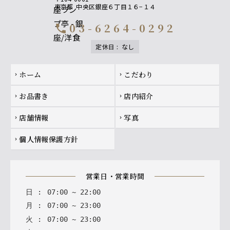
東京都
中央区銀座６丁目１６−１４
03-6264-0292
call
定休日
:
なし
Footer navigation
ホーム
こだわり
chevron_right
chevron_right
お品書き
店内紹介
chevron_right
chevron_right
店舗情報
写真
chevron_right
chevron_right
個人情報保護方針
chevron_right
営業日・営業時間
日
:
07
:
00
~
22
:
00
月
:
07
:
00
~
23
:
00
火
:
07
:
00
~
23
:
00